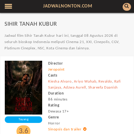
JADWALNONTON.COM
SIHIR TANAH KUBUR
Jadwal film Sihir Tanah Kubur hari ini, tanggal 08 Agustus 2026 di
seluruh bioskop Indonesia
meliputi Cinema 21, XXI, Cinepolis, CGV,
Platinum Cineplex, NSC, Kota Cinema dan lainnya.
Director
Jeropoint
Casts
Kiesha Alvaro
,
Ariyo Wahab
,
Revaldo
,
Rafi
Sanjaya
,
Adzwa Aurell
,
Shareefa Daanish
Duration
86 minutes
Rating
Dewasa 17+
Genre
Tayang
Horror
Sinopsis dan trailer
3.6