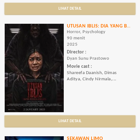
LIHAT DETAIL
UTUSAN IBLIS: DIA YANG BERADA DI ANTARA KITA
Horror, Psychology
90 menit
2025
Director :
Dyan Sunu Prastowo
Movie cast :
Shareefa Daanish, Dimas
Aditya, Cindy Nirmala,...
LIHAT DETAIL
SEKAWAN LIMO