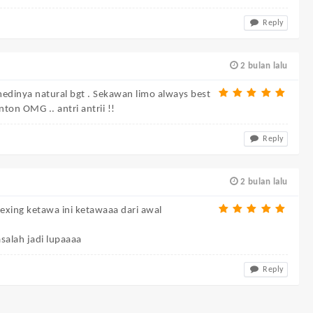
Reply
2 bulan lalu
medinya natural bgt . Sekawan limo always best
nton OMG .. antri antrii !!
Reply
2 bulan lalu
lexing ketawa ini ketawaaa dari awal
alah jadi lupaaaa
Reply