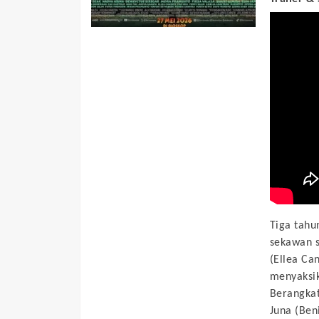
Tiga tahu
sekawan s
(Ellea Ca
menyaksik
Berangka
Juna (Ben