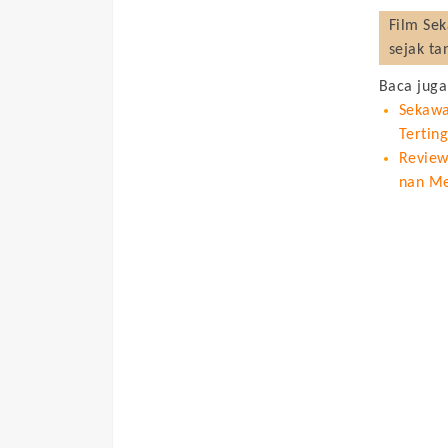
Film
Sek
sejak ta
Baca juga
Sekawa
Tertin
Review
nan M