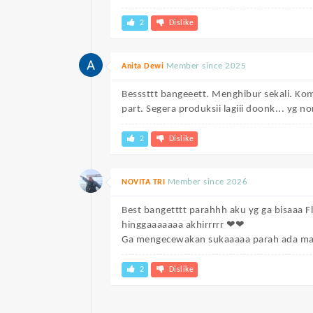
2
Dislike
Member since 2025
Anita Dewi
Besssttt bangeeett. Menghibur sekali. Ko
part. Segera produksii lagiii doonk... yg no
2
Dislike
Member since 2026
NOVITA TRI
Best bangetttt parahhh aku yg ga bisaaa F
hinggaaaaaaa akhirrrrr ❤❤
Ga mengecewakan sukaaaaa parah ada mas
2
Dislike