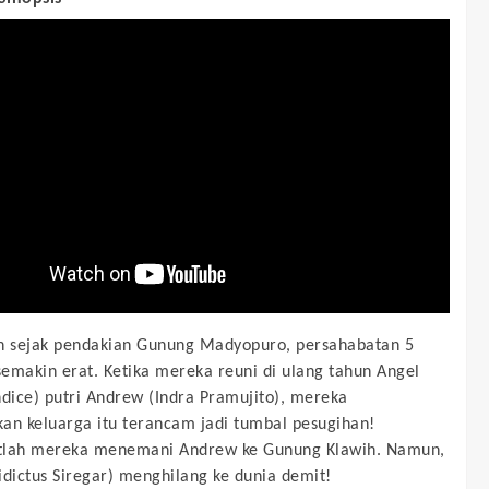
n sejak pendakian Gunung Madyopuro, persahabatan 5
emakin erat. Ketika mereka reuni di ulang tahun Angel
ndice) putri Andrew (Indra Pramujito), mereka
an keluarga itu terancam jadi tumbal pesugihan!
tlah mereka menemani Andrew ke Gunung Klawih. Namun,
idictus Siregar) menghilang ke dunia demit!