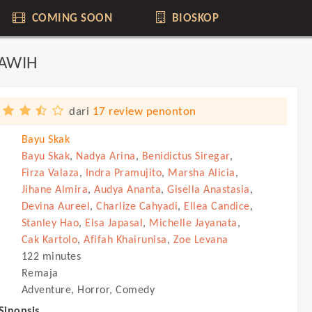
COMING SOON
BIOSKOP
LAWIH
dari
17 review penonton
Bayu Skak
Bayu Skak
,
Nadya Arina
,
Benidictus Siregar
,
Firza Valaza
,
Indra Pramujito
,
Marsha Alicia
,
Jihane Almira
,
Audya Ananta
,
Gisella Anastasia
,
Devina Aureel
,
Charlize Cahyadi
,
Ellea Candice
,
Stanley Hao
,
Elsa Japasal
,
Michelle Jayanata
,
Cak Kartolo
,
Afifah Khairunisa
,
Zoe Levana
122 minutes
Remaja
Adventure, Horror, Comedy
 Sinopsis