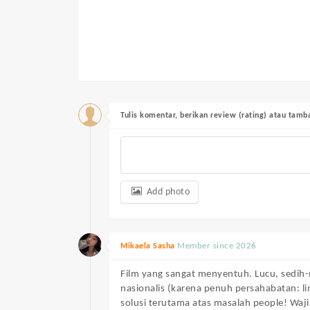
Tulis komentar, berikan review (rating) atau tam
Add photo
Member since 2026
Mikaela Sasha
Film yang sangat menyentuh. Lucu, sedih
nasionalis (karena penuh persahabatan: li
solusi terutama atas masalah people! Waj