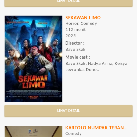
LIHAT DETAIL
SEKAWAN LIMO
Horror, Comedy
112 menit
2025
Director :
Bayu Skak
Movie cast :
Bayu Skak, Nadya Arina, Keisya
Levronka, Dono...
LIHAT DETAIL
KARTOLO NUMPAK TERANG BULAN
Comedy