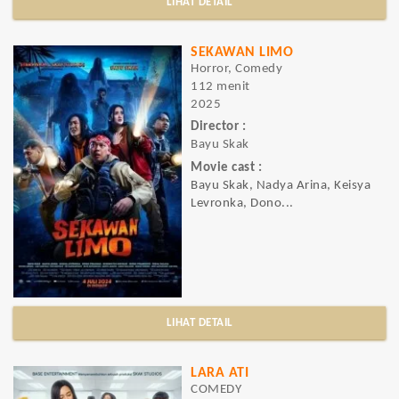
LIHAT DETAIL
SEKAWAN LIMO
Horror, Comedy
112 menit
2025
Director :
Bayu Skak
Movie cast :
Bayu Skak, Nadya Arina, Keisya
Levronka, Dono...
LIHAT DETAIL
LARA ATI
COMEDY