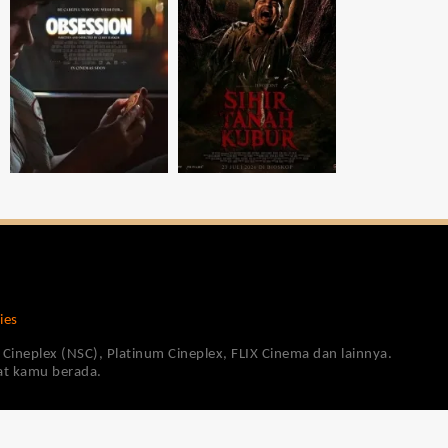
ies
Cineplex (NSC), Platinum Cineplex, FLIX Cinema dan lainnya.
pat kamu berada.