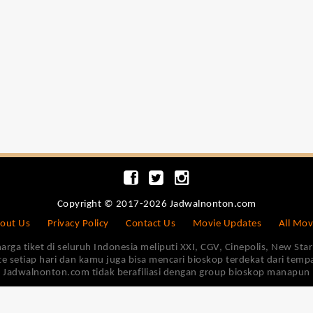
Copyright © 2017-2026 Jadwalnonton.com
out Us
Privacy Policy
Contact Us
Movie Updates
All Mov
 tiket di seluruh Indonesia meliputi XXI, CGV, Cinepolis, New Star 
e setiap hari dan kamu juga bisa mencari bioskop terdekat dari tem
Jadwalnonton.com tidak berafiliasi dengan group bioskop manapun