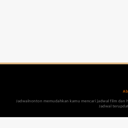
Ab
Jadwalnonton memudahkan kamu mencari jadwal film dan harga
Jadwal terupdat