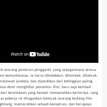
lah seorang pemeran pengganti, yang sebagaimana semua
am komunitasnya, ia harus diledakkan, ditembak, ditabrak,
melewati jendela, dan dijatuhkan dari ketinggian paling
emua demi menghibur penonton. Kini, baru saja kembali
h dari kecelakaan yang hampir menamatkan kariernya, sang
las pekerja ini ditugaskan melacak seorang bintang film
hilang, memecahkan sebuah konspirasi, dan berupaya