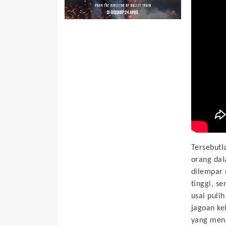
Tersebut
orang dal
dilempar 
tinggi, s
usai puli
jagoan ke
yang meng