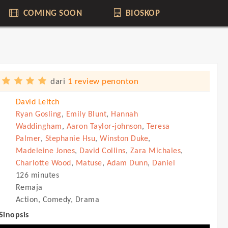
COMING SOON
BIOSKOP
dari
1 review penonton
David Leitch
Ryan Gosling
,
Emily Blunt
,
Hannah
Waddingham
,
Aaron Taylor-johnson
,
Teresa
Palmer
,
Stephanie Hsu
,
Winston Duke
,
Madeleine Jones
,
David Collins
,
Zara Michales
,
Charlotte Wood
,
Matuse
,
Adam Dunn
,
Daniel
126 minutes
Remaja
Action, Comedy, Drama
 Sinopsis