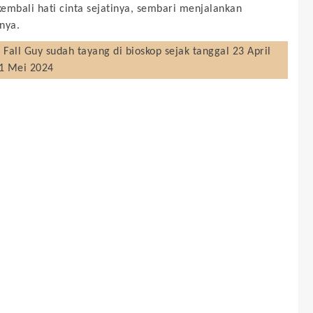
embali hati cinta sejatinya, sembari menjalankan
nya.
 Fall Guy
sudah tayang di bioskop sejak tanggal 23 April
21 Mei 2024