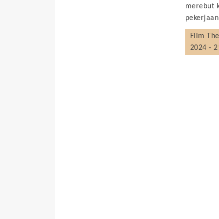
merebut k
pekerjaan
Film
The
2024 - 