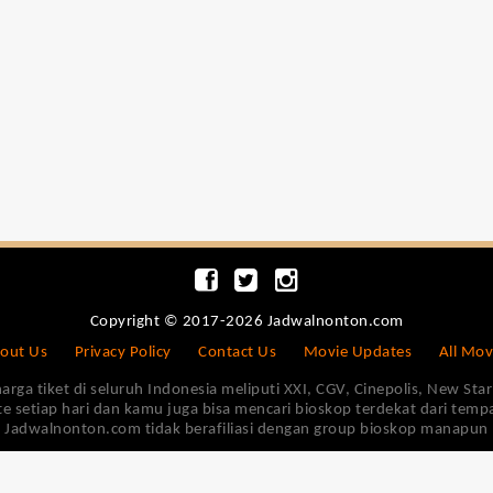
Copyright © 2017-2026 Jadwalnonton.com
out Us
Privacy Policy
Contact Us
Movie Updates
All Mov
 tiket di seluruh Indonesia meliputi XXI, CGV, Cinepolis, New Star 
e setiap hari dan kamu juga bisa mencari bioskop terdekat dari tem
Jadwalnonton.com tidak berafiliasi dengan group bioskop manapun