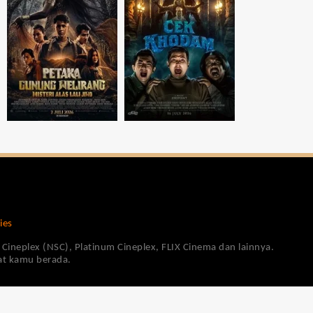
ies
Cineplex (NSC), Platinum Cineplex, FLIX Cinema dan lainnya.
pat kamu berada.