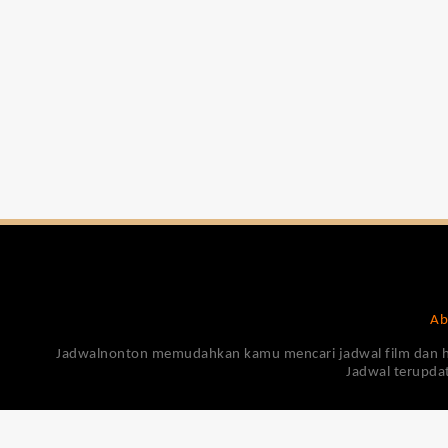
Ab
Jadwalnonton memudahkan kamu mencari jadwal film dan harga
Jadwal terupdat