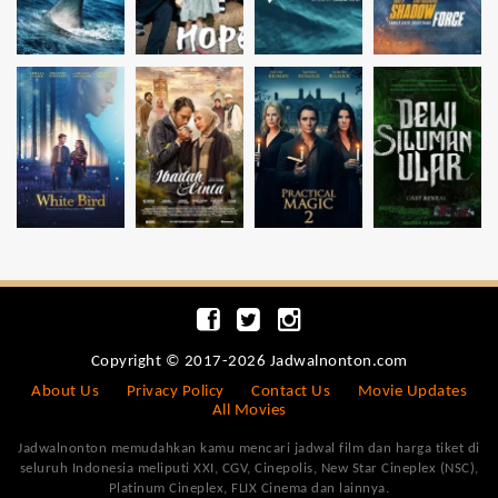
Copyright © 2017-2026 Jadwalnonton.com
About Us
Privacy Policy
Contact Us
Movie Updates
All Movies
Jadwalnonton memudahkan kamu mencari jadwal film dan harga tiket di
seluruh Indonesia meliputi XXI, CGV, Cinepolis, New Star Cineplex (NSC),
Platinum Cineplex, FLIX Cinema dan lainnya.