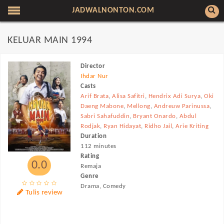
JADWALNONTON.COM
KELUAR MAIN 1994
Director
Ihdar Nur
Casts
Arif Brata
,
Alisa Safitri
,
Hendrix Adi Surya
,
Oki
Daeng Mabone
,
Mellong
,
Andreuw Parinussa
,
Sabri Sahafuddin
,
Bryant Onardo
,
Abdul
Rodjak
,
Ryan Hidayat
,
Ridho Jail
,
Arie Kriting
Duration
112 minutes
Rating
0.0
Remaja
Genre
Drama, Comedy
Tulis review