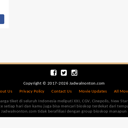
Copyright © 2017-2026 Jadwalnonton.com
out Us
Privacy Policy
Contact Us
Movie Updates
All Mov
 tiket di seluruh Indonesia meliputi XXI, CGV, Cinepolis, New Star 
e setiap hari dan kamu juga bisa mencari bioskop terdekat dari tem
Jadwalnonton.com tidak berafiliasi dengan group bioskop manapun