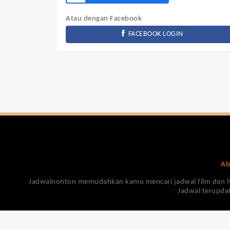
Atau dengan Facebook
FACEBOOK LOGIN
Ab
Jadwalnonton memudahkan kamu mencari jadwal film dan harga
Jadwal terupdat