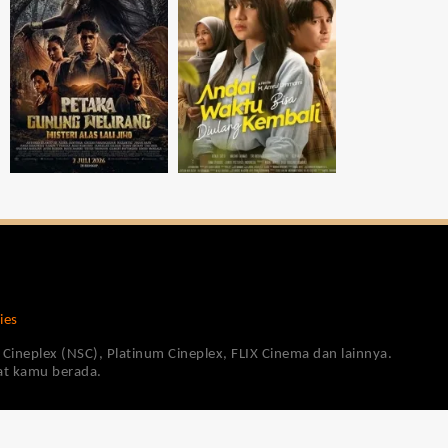
ies
Cineplex (NSC), Platinum Cineplex, FLIX Cinema dan lainnya.
pat kamu berada.