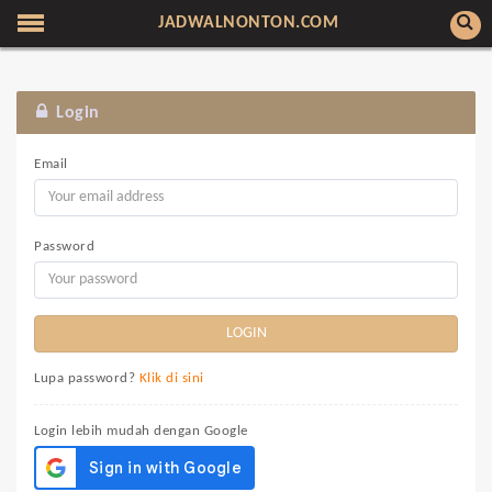
JADWALNONTON.COM
Login
Email
Password
Lupa password?
Klik di sini
Login lebih mudah dengan Google