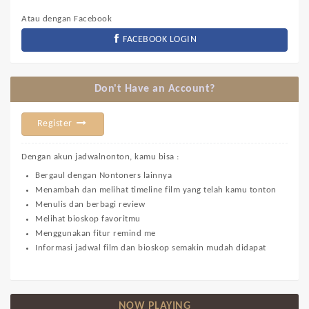
Atau dengan Facebook
FACEBOOK LOGIN
Don't Have an Account?
Register
Dengan akun jadwalnonton, kamu bisa :
Bergaul dengan Nontoners lainnya
Menambah dan melihat timeline film yang telah kamu tonton
Menulis dan berbagi review
Melihat bioskop favoritmu
Menggunakan fitur remind me
Informasi jadwal film dan bioskop semakin mudah didapat
NOW PLAYING