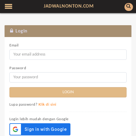
JADWALNONTON.COM
Login
Email
Password
Lupa password?
Klik di sini
Login lebih mudah dengan Google