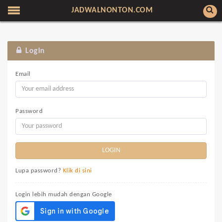
JADWALNONTON.COM
Login
Email
Password
Lupa password?
Klik di sini
Login lebih mudah dengan Google