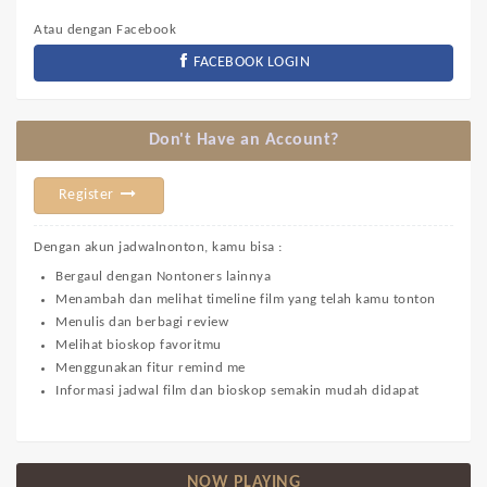
Atau dengan Facebook
FACEBOOK LOGIN
Don't Have an Account?
Register
Dengan akun jadwalnonton, kamu bisa :
Bergaul dengan Nontoners lainnya
Menambah dan melihat timeline film yang telah kamu tonton
Menulis dan berbagi review
Melihat bioskop favoritmu
Menggunakan fitur remind me
Informasi jadwal film dan bioskop semakin mudah didapat
NOW PLAYING