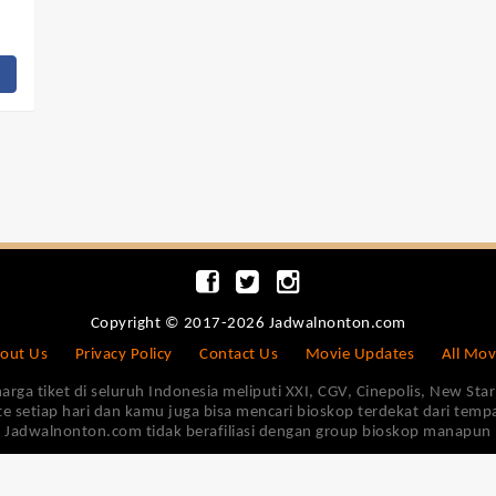
Copyright © 2017-2026 Jadwalnonton.com
out Us
Privacy Policy
Contact Us
Movie Updates
All Mov
 tiket di seluruh Indonesia meliputi XXI, CGV, Cinepolis, New Star 
e setiap hari dan kamu juga bisa mencari bioskop terdekat dari tem
Jadwalnonton.com tidak berafiliasi dengan group bioskop manapun