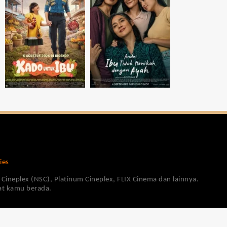
ies
Cineplex (NSC), Platinum Cineplex, FLIX Cinema dan lainnya.
pat kamu berada.