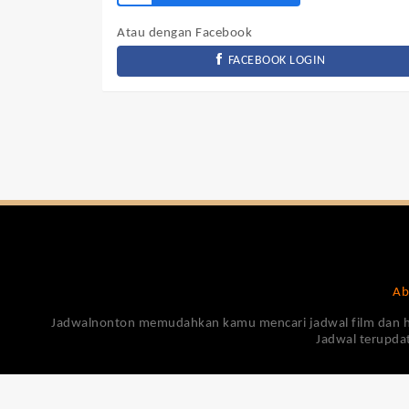
Atau dengan Facebook
FACEBOOK LOGIN
Ab
Jadwalnonton memudahkan kamu mencari jadwal film dan harga
Jadwal terupdat