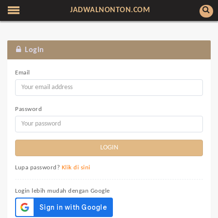
JADWALNONTON.COM
Login
Email
Password
Lupa password?
Klik di sini
Login lebih mudah dengan Google