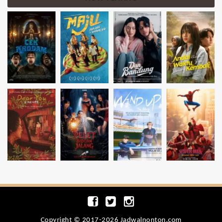
Copyright © 2017-2026 Jadwalnonton.com