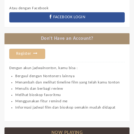
Atau dengan Facebook
FACEBOOK LOGIN
Don't Have an Account?
Register
Dengan akun jadwalnonton, kamu bisa :
Bergaul dengan Nontoners lainnya
Menambah dan melihat timeline film yang telah kamu tonton
Menulis dan berbagi review
Melihat bioskop favoritmu
Menggunakan fitur remind me
Informasi jadwal film dan bioskop semakin mudah didapat
NOW PLAYING