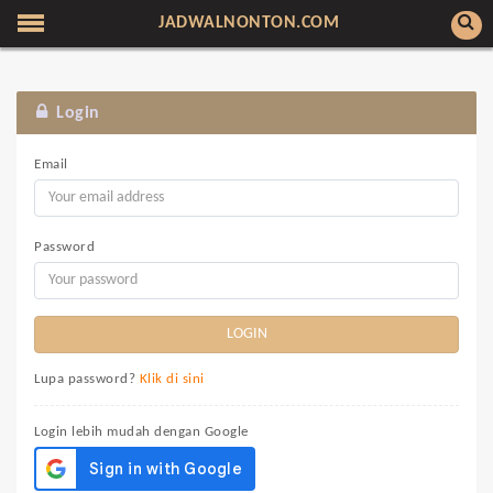
JADWALNONTON.COM
Login
Email
Password
Lupa password?
Klik di sini
Login lebih mudah dengan Google