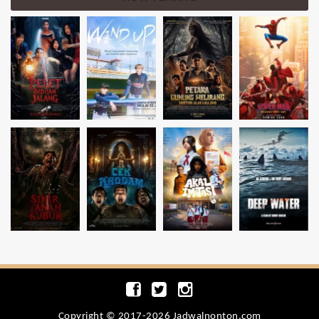
Copyright © 2017-2026 Jadwalnonton.com