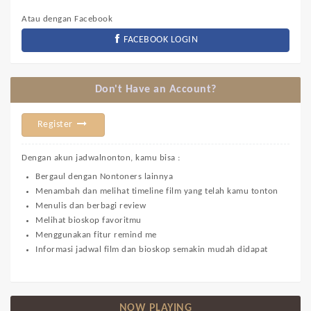
Atau dengan Facebook
FACEBOOK LOGIN
Don't Have an Account?
Register
Dengan akun jadwalnonton, kamu bisa :
Bergaul dengan Nontoners lainnya
Menambah dan melihat timeline film yang telah kamu tonton
Menulis dan berbagi review
Melihat bioskop favoritmu
Menggunakan fitur remind me
Informasi jadwal film dan bioskop semakin mudah didapat
NOW PLAYING