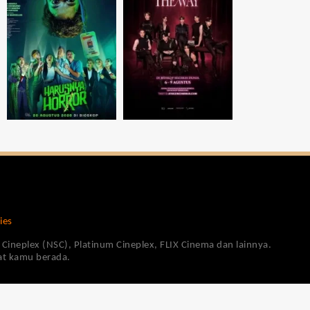
ies
Cineplex (NSC), Platinum Cineplex, FLIX Cinema dan lainnya.
pat kamu berada.