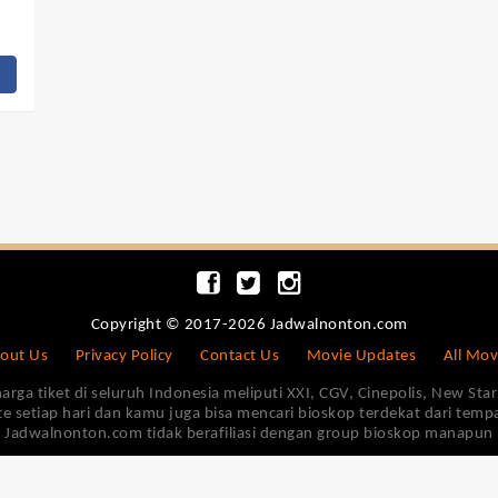
Copyright © 2017-2026 Jadwalnonton.com
out Us
Privacy Policy
Contact Us
Movie Updates
All Mov
 tiket di seluruh Indonesia meliputi XXI, CGV, Cinepolis, New Star 
e setiap hari dan kamu juga bisa mencari bioskop terdekat dari tem
Jadwalnonton.com tidak berafiliasi dengan group bioskop manapun