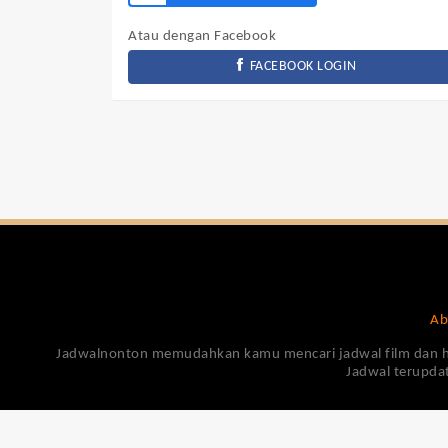
Atau dengan Facebook
FACEBOOK LOGIN
Ab
Jadwalnonton memudahkan kamu mencari jadwal film dan harga
Jadwal terupdat