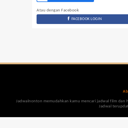
Atau dengan Facebook
FACEBOOK LOGIN
Ab
Jadwalnonton memudahkan kamu mencari jadwal film dan harga
Jadwal terupdat