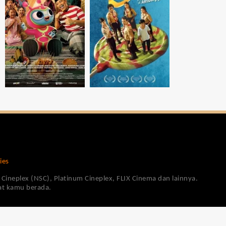
ies
Cineplex (NSC), Platinum Cineplex, FLIX Cinema dan lainnya.
pat kamu berada.