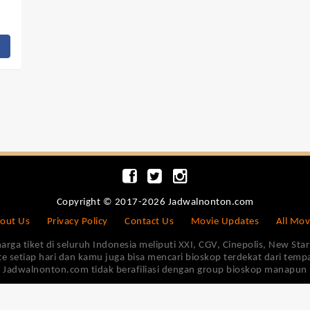
Copyright © 2017-2026 Jadwalnonton.com
out Us
Privacy Policy
Contact Us
Movie Updates
All Mov
 tiket di seluruh Indonesia meliputi XXI, CGV, Cinepolis, New Star 
e setiap hari dan kamu juga bisa mencari bioskop terdekat dari tem
Jadwalnonton.com tidak berafiliasi dengan group bioskop manapun