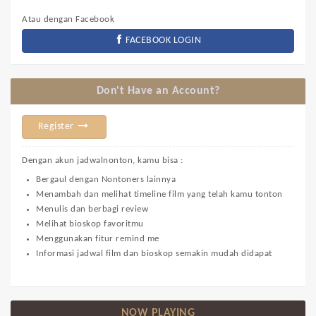
Atau dengan Facebook
FACEBOOK LOGIN
Don't Have an Account?
Register
Dengan akun jadwalnonton, kamu bisa :
Bergaul dengan Nontoners lainnya
Menambah dan melihat timeline film yang telah kamu tonton
Menulis dan berbagi review
Melihat bioskop favoritmu
Menggunakan fitur remind me
Informasi jadwal film dan bioskop semakin mudah didapat
NOW PLAYING