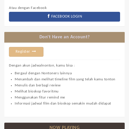
Atau dengan Facebook
FACEBOOK LOGIN
Don't Have an Account?
Register
Dengan akun jadwalnonton, kamu bisa :
Bergaul dengan Nontoners lainnya
Menambah dan melihat timeline film yang telah kamu tonton
Menulis dan berbagi review
Melihat bioskop favoritmu
Menggunakan fitur remind me
Informasi jadwal film dan bioskop semakin mudah didapat
NOW PLAYING