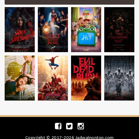
Copyright © 2017-2026 Jadwalnonton.com