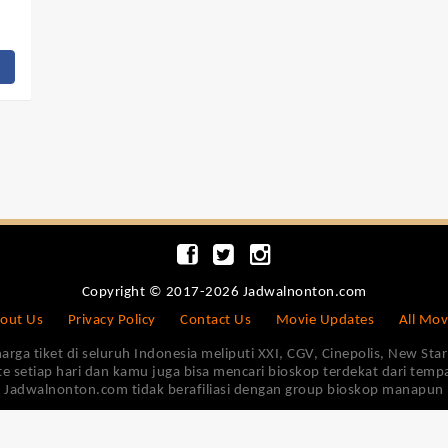
Copyright © 2017-2026 Jadwalnonton.com
out Us
Privacy Policy
Contact Us
Movie Updates
All Mov
 tiket di seluruh Indonesia meliputi XXI, CGV, Cinepolis, New Star 
e setiap hari dan kamu juga bisa mencari bioskop terdekat dari tem
Jadwalnonton.com tidak berafiliasi dengan group bioskop manapun