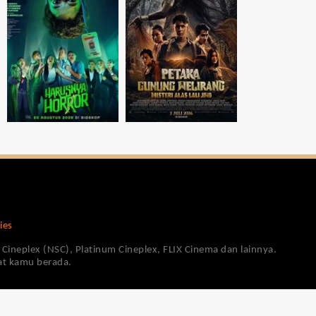
ies
Cineplex (NSC), Platinum Cineplex, FLIX Cinema dan lainnya.
pat kamu berada.