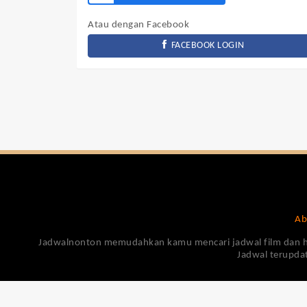
Atau dengan Facebook
FACEBOOK LOGIN
Ab
Jadwalnonton memudahkan kamu mencari jadwal film dan harga
Jadwal terupdat