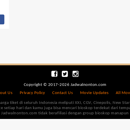
Copyright © 2017-2026 Jadwalnonton.com
out Us
Privacy Policy
Contact Us
Movie Updates
All Mov
 tiket di seluruh Indonesia meliputi XXI, CGV, Cinepolis, New Star 
e setiap hari dan kamu juga bisa mencari bioskop terdekat dari tem
Jadwalnonton.com tidak berafiliasi dengan group bioskop manapun