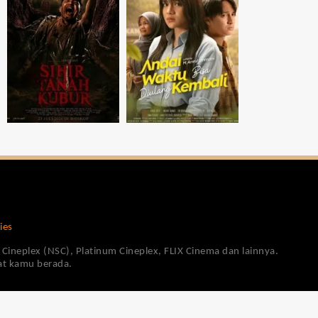
ies
Cineplex (NSC), Platinum Cineplex, FLIX Cinema dan lainnya.
pat kamu berada.