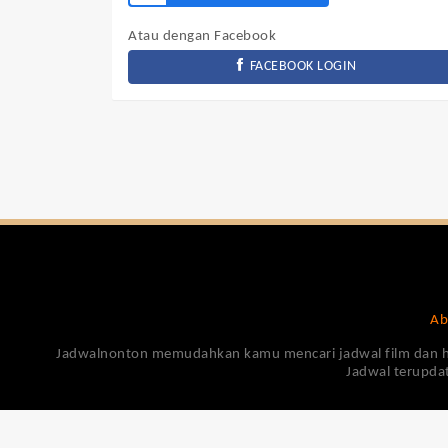
Atau dengan Facebook
FACEBOOK LOGIN
Ab
Jadwalnonton memudahkan kamu mencari jadwal film dan harga
Jadwal terupdat