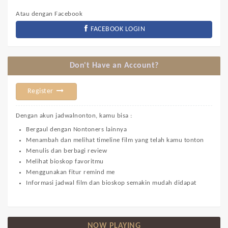
Atau dengan Facebook
FACEBOOK LOGIN
Don't Have an Account?
Register
Dengan akun jadwalnonton, kamu bisa :
Bergaul dengan Nontoners lainnya
Menambah dan melihat timeline film yang telah kamu tonton
Menulis dan berbagi review
Melihat bioskop favoritmu
Menggunakan fitur remind me
Informasi jadwal film dan bioskop semakin mudah didapat
NOW PLAYING