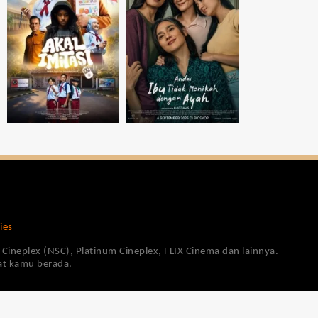
ies
Cineplex (NSC), Platinum Cineplex, FLIX Cinema dan lainnya.
pat kamu berada.