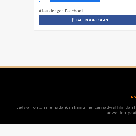
Atau dengan Facebook
FACEBOOK LOGIN
Ab
Jadwalnonton memudahkan kamu mencari jadwal film dan harga
Jadwal terupdat