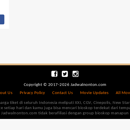
Copyright © 2017-2026 Jadwalnonton.com
out Us
Privacy Policy
Contact Us
Movie Updates
All Mov
 tiket di seluruh Indonesia meliputi XXI, CGV, Cinepolis, New Star 
e setiap hari dan kamu juga bisa mencari bioskop terdekat dari tem
Jadwalnonton.com tidak berafiliasi dengan group bioskop manapun