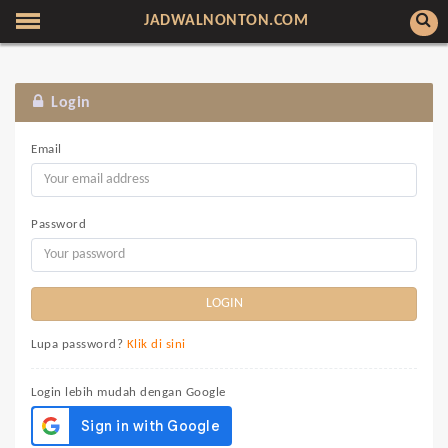
JADWALNONTON.COM
Login
Email
Password
Lupa password?
Klik di sini
Login lebih mudah dengan Google