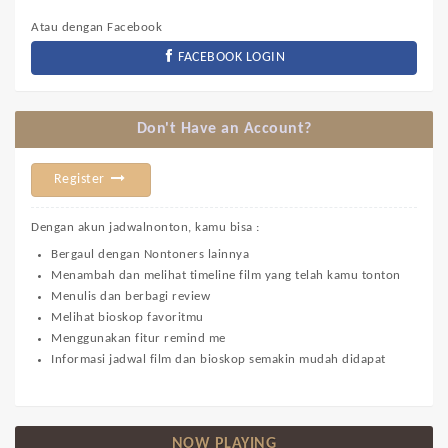
Atau dengan Facebook
FACEBOOK LOGIN
Don't Have an Account?
Register
Dengan akun jadwalnonton, kamu bisa :
Bergaul dengan Nontoners lainnya
Menambah dan melihat timeline film yang telah kamu tonton
Menulis dan berbagi review
Melihat bioskop favoritmu
Menggunakan fitur remind me
Informasi jadwal film dan bioskop semakin mudah didapat
NOW PLAYING