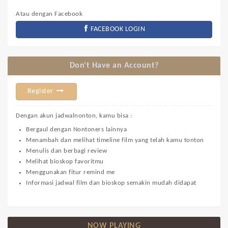
Atau dengan Facebook
FACEBOOK LOGIN
Don't Have an Account?
Register
Dengan akun jadwalnonton, kamu bisa :
Bergaul dengan Nontoners lainnya
Menambah dan melihat timeline film yang telah kamu tonton
Menulis dan berbagi review
Melihat bioskop favoritmu
Menggunakan fitur remind me
Informasi jadwal film dan bioskop semakin mudah didapat
NOW PLAYING