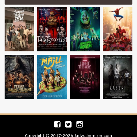
Copyright © 2017-2026 Jadwalnonton.com