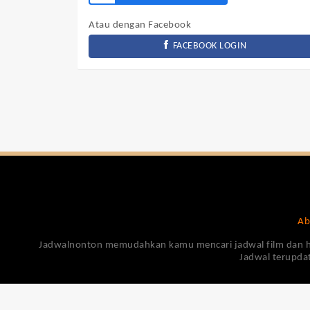
Atau dengan Facebook
FACEBOOK LOGIN
Ab
Jadwalnonton memudahkan kamu mencari jadwal film dan harga
Jadwal terupdat