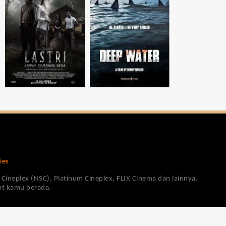
ies
Cineplex (NSC), Platinum Cineplex, FLIX Cinema dan lainnya.
pat kamu berada.