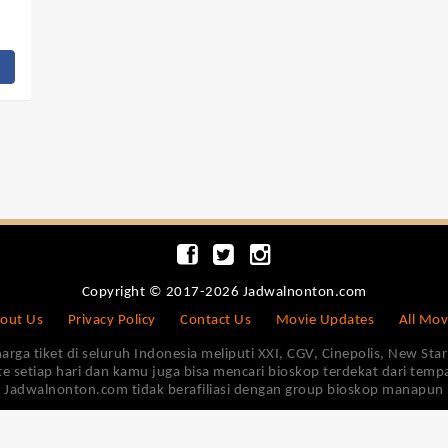
Copyright © 2017-2026 Jadwalnonton.com
out Us
Privacy Policy
Contact Us
Movie Updates
All Mov
 tiket di seluruh Indonesia meliputi XXI, CGV, Cinepolis, New Star 
e setiap hari dan kamu juga bisa mencari bioskop terdekat dari tem
Jadwalnonton.com tidak berafiliasi dengan group bioskop manapun