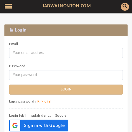
JADWALNONTON.COM
Login
Email
Password
Lupa password?
Klik di sini
Login lebih mudah dengan Google