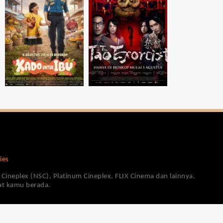
ies
Cineplex (NSC), Platinum Cineplex, FLIX Cinema dan lainnya.
pat kamu berada.