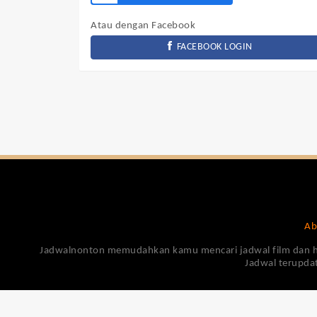
Atau dengan Facebook
FACEBOOK LOGIN
Ab
Jadwalnonton memudahkan kamu mencari jadwal film dan harga
Jadwal terupdat