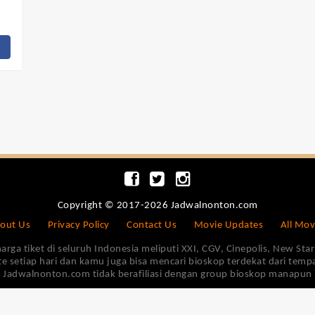
Copyright © 2017-2026 Jadwalnonton.com
out Us
Privacy Policy
Contact Us
Movie Updates
All Mov
 tiket di seluruh Indonesia meliputi XXI, CGV, Cinepolis, New Star 
e setiap hari dan kamu juga bisa mencari bioskop terdekat dari tem
Jadwalnonton.com tidak berafiliasi dengan group bioskop manapun