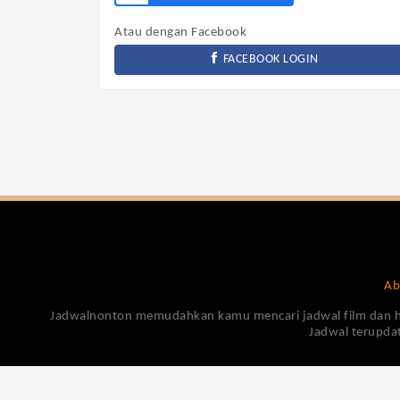
Atau dengan Facebook
FACEBOOK LOGIN
Ab
Jadwalnonton memudahkan kamu mencari jadwal film dan harga
Jadwal terupdat