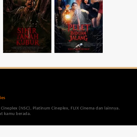
ies
Cineplex (NSC), Platinum Cineplex, FLIX Cinema dan lainnya.
pat kamu berada.