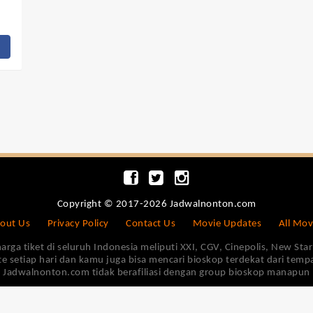
Copyright © 2017-2026 Jadwalnonton.com
out Us
Privacy Policy
Contact Us
Movie Updates
All Mov
 tiket di seluruh Indonesia meliputi XXI, CGV, Cinepolis, New Star 
e setiap hari dan kamu juga bisa mencari bioskop terdekat dari tem
Jadwalnonton.com tidak berafiliasi dengan group bioskop manapun