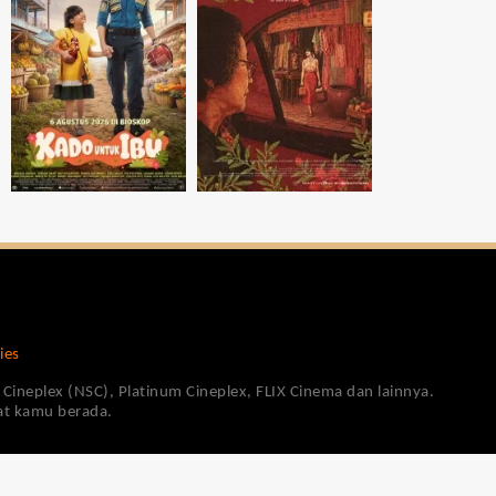
ies
Cineplex (NSC), Platinum Cineplex, FLIX Cinema dan lainnya.
pat kamu berada.