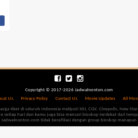
Copyright © 2017-2026 Jadwalnonton.com
out Us
Privacy Policy
Contact Us
Movie Updates
All Mov
 tiket di seluruh Indonesia meliputi XXI, CGV, Cinepolis, New Star 
e setiap hari dan kamu juga bisa mencari bioskop terdekat dari tem
Jadwalnonton.com tidak berafiliasi dengan group bioskop manapun