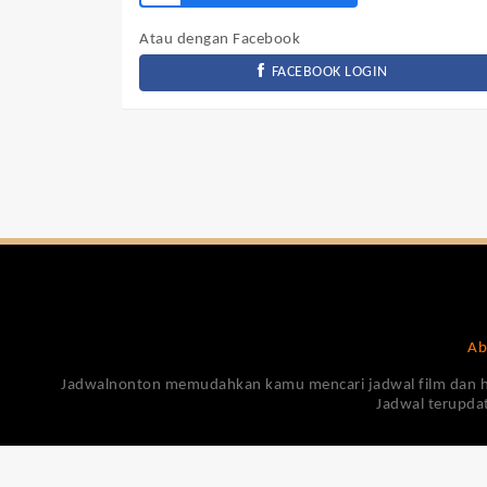
Atau dengan Facebook
FACEBOOK LOGIN
Ab
Jadwalnonton memudahkan kamu mencari jadwal film dan harga
Jadwal terupdat