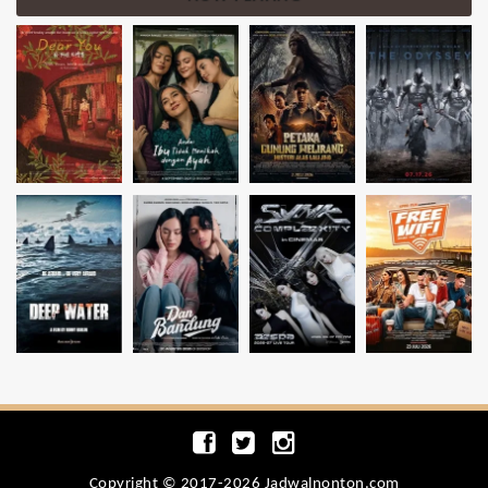
Copyright © 2017-2026 Jadwalnonton.com