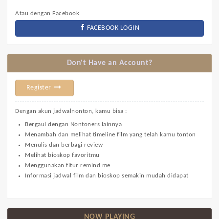
Atau dengan Facebook
FACEBOOK LOGIN
Don't Have an Account?
Register
Dengan akun jadwalnonton, kamu bisa :
Bergaul dengan Nontoners lainnya
Menambah dan melihat timeline film yang telah kamu tonton
Menulis dan berbagi review
Melihat bioskop favoritmu
Menggunakan fitur remind me
Informasi jadwal film dan bioskop semakin mudah didapat
NOW PLAYING