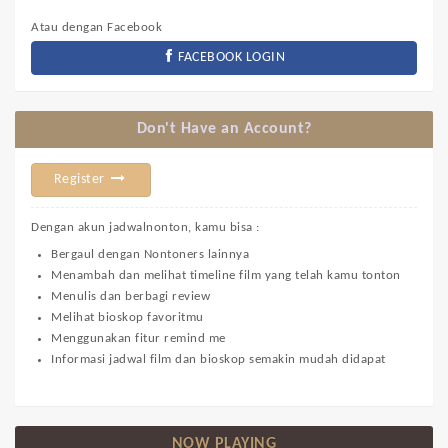
Atau dengan Facebook
FACEBOOK LOGIN
Don't Have an Account?
Register
Dengan akun jadwalnonton, kamu bisa :
Bergaul dengan Nontoners lainnya
Menambah dan melihat timeline film yang telah kamu tonton
Menulis dan berbagi review
Melihat bioskop favoritmu
Menggunakan fitur remind me
Informasi jadwal film dan bioskop semakin mudah didapat
NOW PLAYING