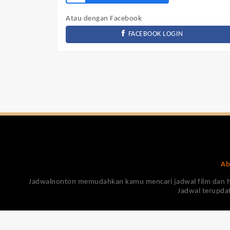
Atau dengan Facebook
FACEBOOK LOGIN
Ab
Jadwalnonton memudahkan kamu mencari jadwal film dan harga
Jadwal terupdat