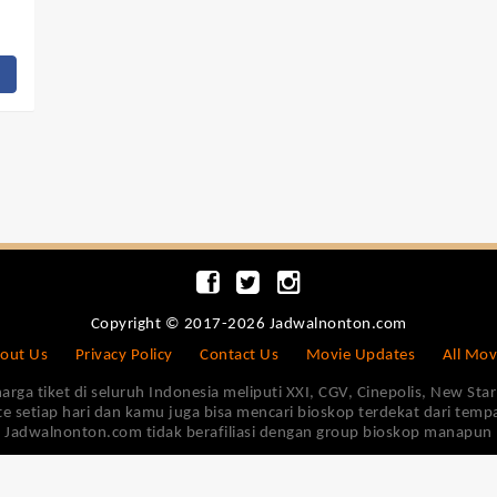
Copyright © 2017-2026 Jadwalnonton.com
out Us
Privacy Policy
Contact Us
Movie Updates
All Mov
 tiket di seluruh Indonesia meliputi XXI, CGV, Cinepolis, New Star 
e setiap hari dan kamu juga bisa mencari bioskop terdekat dari tem
Jadwalnonton.com tidak berafiliasi dengan group bioskop manapun