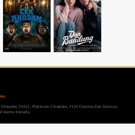
ies
Cineplex (NSC), Platinum Cineplex, FLIX Cinema dan lainnya.
pat kamu berada.