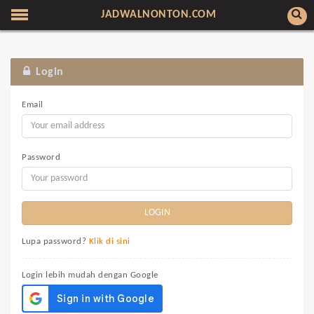
JADWALNONTON.COM
Login
Email
Password
Lupa password?
Klik di sini
Login lebih mudah dengan Google