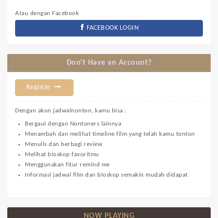
Atau dengan Facebook
FACEBOOK LOGIN
Don't Have an Account?
Register
Dengan akun jadwalnonton, kamu bisa :
Bergaul dengan Nontoners lainnya
Menambah dan melihat timeline film yang telah kamu tonton
Menulis dan berbagi review
Melihat bioskop favoritmu
Menggunakan fitur remind me
Informasi jadwal film dan bioskop semakin mudah didapat
NOW PLAYING