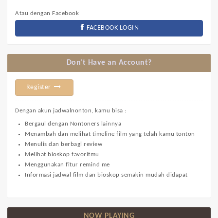
Atau dengan Facebook
FACEBOOK LOGIN
Don't Have an Account?
Register
Dengan akun jadwalnonton, kamu bisa :
Bergaul dengan Nontoners lainnya
Menambah dan melihat timeline film yang telah kamu tonton
Menulis dan berbagi review
Melihat bioskop favoritmu
Menggunakan fitur remind me
Informasi jadwal film dan bioskop semakin mudah didapat
NOW PLAYING