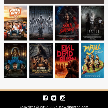
Copyright © 2017-2026 Jadwalnonton.com