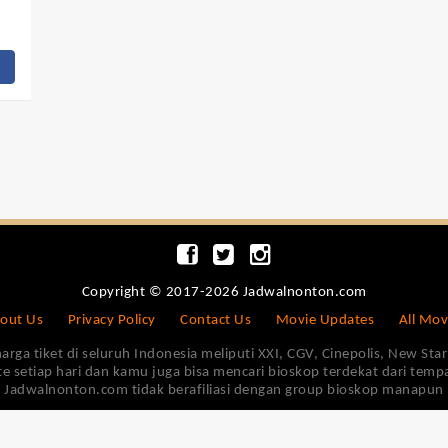
Copyright © 2017-2026 Jadwalnonton.com
out Us
Privacy Policy
Contact Us
Movie Updates
All Mov
 tiket di seluruh Indonesia meliputi XXI, CGV, Cinepolis, New Star 
e setiap hari dan kamu juga bisa mencari bioskop terdekat dari tem
Jadwalnonton.com tidak berafiliasi dengan group bioskop manapun