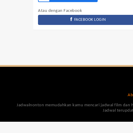
Atau dengan Facebook
FACEBOOK LOGIN
Ab
Jadwalnonton memudahkan kamu mencari jadwal film dan harga
Jadwal terupdat