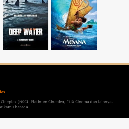
ies
Cineplex (NSC), Platinum Cineplex, FLIX Cinema dan lainnya.
pat kamu berada.