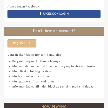
Atau dengan Facebook
FACEBOOK LOGIN
Don't Have an Account?
Register
Dengan akun jadwalnonton, kamu bisa :
Bergaul dengan Nontoners lainnya
Menambah dan melihat timeline film yang telah kamu tonton
Menulis dan berbagi review
Melihat bioskop favoritmu
Menggunakan fitur remind me
Informasi jadwal film dan bioskop semakin mudah didapat
NOW PLAYING