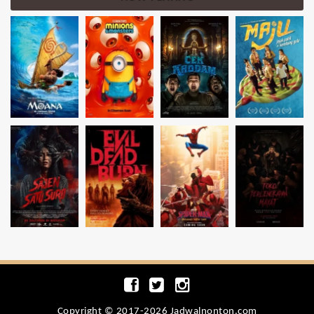
Copyright © 2017-2026 Jadwalnonton.com