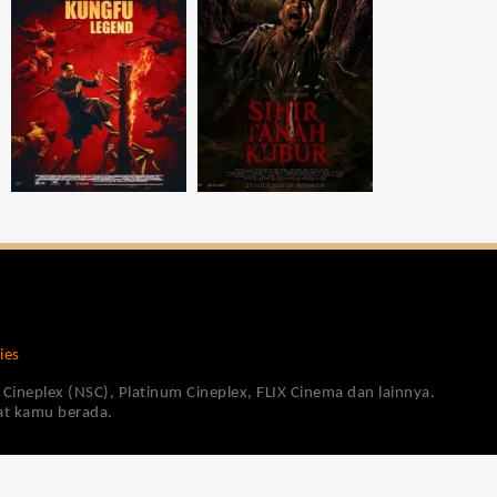
ies
Cineplex (NSC), Platinum Cineplex, FLIX Cinema dan lainnya.
pat kamu berada.