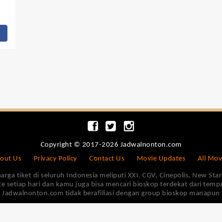
Copyright © 2017-2026 Jadwalnonton.com
out Us
Privacy Policy
Contact Us
Movie Updates
All Mov
 tiket di seluruh Indonesia meliputi XXI, CGV, Cinepolis, New Star 
e setiap hari dan kamu juga bisa mencari bioskop terdekat dari tem
Jadwalnonton.com tidak berafiliasi dengan group bioskop manapun