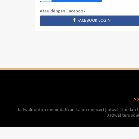
Atau dengan Facebook
FACEBOOK LOGIN
Ab
Jadwalnonton memudahkan kamu mencari jadwal film dan harga
Jadwal terupdat