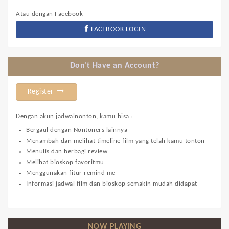
Atau dengan Facebook
FACEBOOK LOGIN
Don't Have an Account?
Register
Dengan akun jadwalnonton, kamu bisa :
Bergaul dengan Nontoners lainnya
Menambah dan melihat timeline film yang telah kamu tonton
Menulis dan berbagi review
Melihat bioskop favoritmu
Menggunakan fitur remind me
Informasi jadwal film dan bioskop semakin mudah didapat
NOW PLAYING