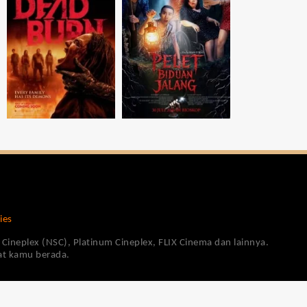
ies
Cineplex (NSC), Platinum Cineplex, FLIX Cinema dan lainnya.
pat kamu berada.