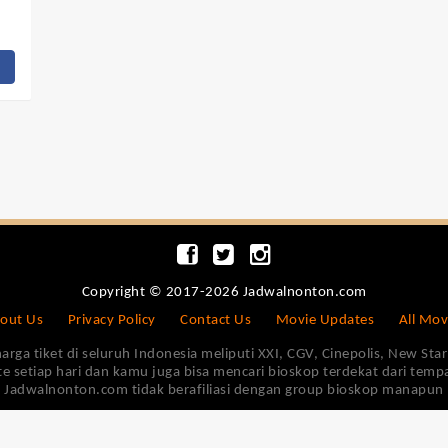
Copyright © 2017-2026 Jadwalnonton.com
out Us
Privacy Policy
Contact Us
Movie Updates
All Mov
 tiket di seluruh Indonesia meliputi XXI, CGV, Cinepolis, New Star 
e setiap hari dan kamu juga bisa mencari bioskop terdekat dari tem
Jadwalnonton.com tidak berafiliasi dengan group bioskop manapun