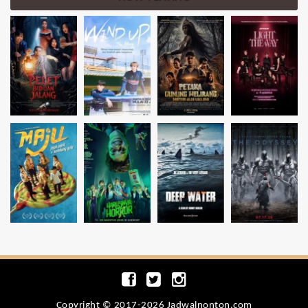
Copyright © 2017-2026 Jadwalnonton.com