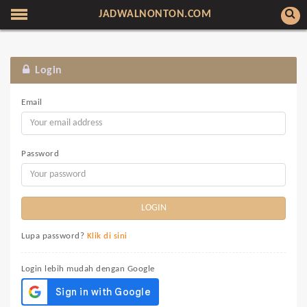
JADWALNONTON.COM
Login
Email
Password
Lupa password?
Klik di sini
Login lebih mudah dengan Google