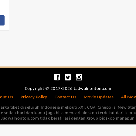
Copyright © 2017-2026 Jadwalnonton.com
out Us
Privacy Policy
Contact Us
Movie Updates
All Mov
 tiket di seluruh Indonesia meliputi XXI, CGV, Cinepolis, New Star 
e setiap hari dan kamu juga bisa mencari bioskop terdekat dari tem
Jadwalnonton.com tidak berafiliasi dengan group bioskop manapun