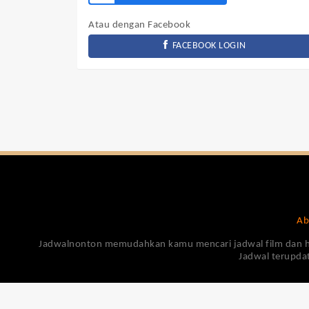
Atau dengan Facebook
FACEBOOK LOGIN
Ab
Jadwalnonton memudahkan kamu mencari jadwal film dan harga
Jadwal terupdat