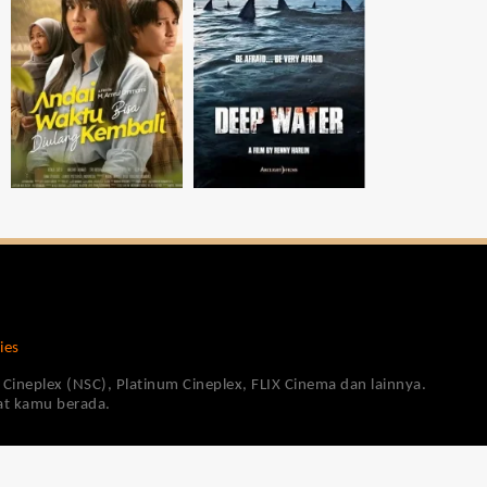
ies
Cineplex (NSC), Platinum Cineplex, FLIX Cinema dan lainnya.
pat kamu berada.