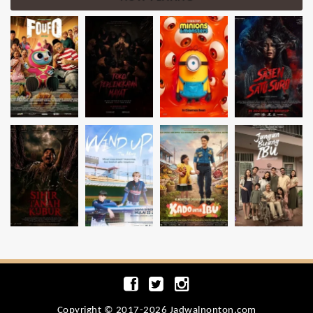
Copyright © 2017-2026 Jadwalnonton.com