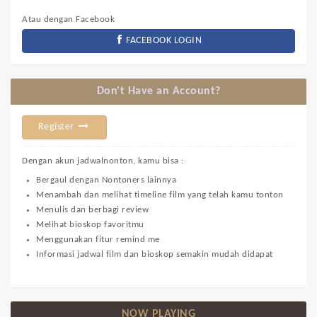
Atau dengan Facebook
FACEBOOK LOGIN
Don't Have an Account?
Register
Dengan akun jadwalnonton, kamu bisa :
Bergaul dengan Nontoners lainnya
Menambah dan melihat timeline film yang telah kamu tonton
Menulis dan berbagi review
Melihat bioskop favoritmu
Menggunakan fitur remind me
Informasi jadwal film dan bioskop semakin mudah didapat
NOW PLAYING