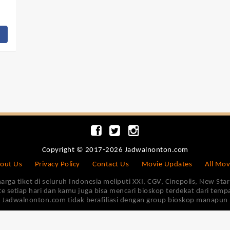
Copyright © 2017-2026 Jadwalnonton.com
out Us
Privacy Policy
Contact Us
Movie Updates
All Mov
 tiket di seluruh Indonesia meliputi XXI, CGV, Cinepolis, New Star 
e setiap hari dan kamu juga bisa mencari bioskop terdekat dari tem
Jadwalnonton.com tidak berafiliasi dengan group bioskop manapun