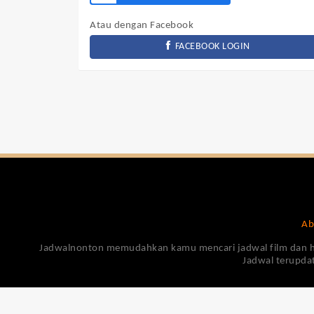
Atau dengan Facebook
FACEBOOK LOGIN
Ab
Jadwalnonton memudahkan kamu mencari jadwal film dan harga
Jadwal terupdat