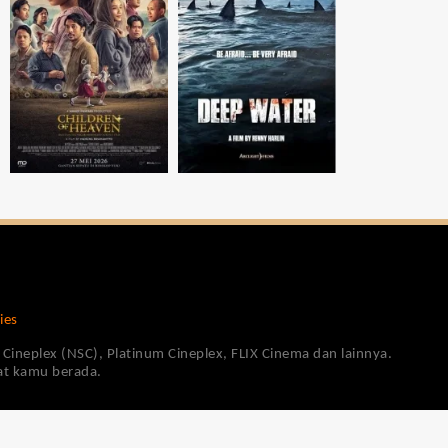
ies
Cineplex (NSC), Platinum Cineplex, FLIX Cinema dan lainnya.
pat kamu berada.