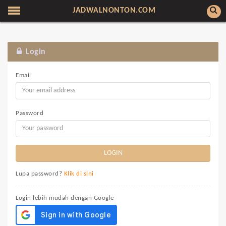
JADWALNONTON.COM
Login
Email
Password
Lupa password?
Klik di sini
Login lebih mudah dengan Google