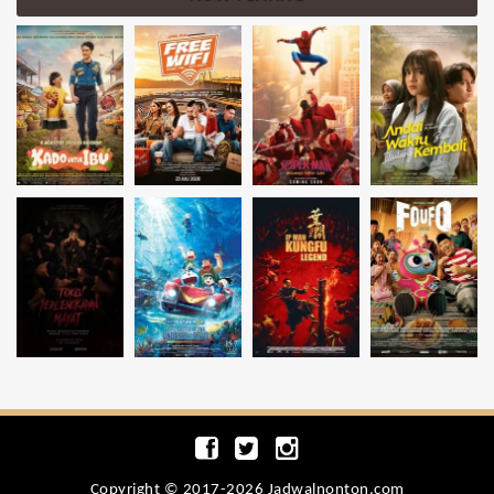
Copyright © 2017-2026 Jadwalnonton.com