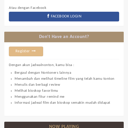
Atau dengan Facebook
FACEBOOK LOGIN
Don't Have an Account?
Register
Dengan akun jadwalnonton, kamu bisa :
Bergaul dengan Nontoners lainnya
Menambah dan melihat timeline film yang telah kamu tonton
Menulis dan berbagi review
Melihat bioskop favoritmu
Menggunakan fitur remind me
Informasi jadwal film dan bioskop semakin mudah didapat
NOW PLAYING