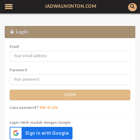
JADWALNONTON.COM
Login
Email
Password
Lupa password?
Klik di sini
Login lebih mudah dengan Google